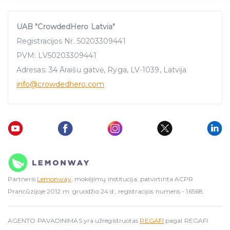
We use cookies to provide website functionality, analyse
traffic data, display customized page content and
UAB "CrowdedHero Latvia"
advertising. See more in our
Cookies policy
.
Registracijos Nr. 50203309441
PVM: LV50203309441
Adresas: 34 Āraišu gatvė, Ryga, LV-1039, Latvija
info
@crowdedhero.com
Partneris
Lemonway
, mokėjimų institucija, patvirtinta ACPR
Prancūzijoje 2012 m. gruodžio 24 d., registracijos numeris - 16568.
AGENTO PAVADINIMAS yra užregistruotas
REGAFI
pagal REGAFI