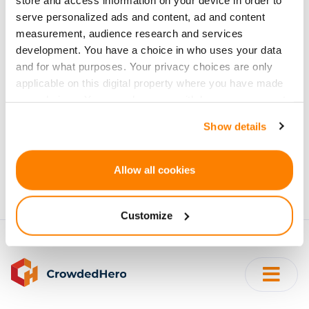
apie naujas
serve personalized ads and content, ad and content
investavimo galimybes
measurement, audience research and services
development. You have a choice in who uses your data
and for what purposes. Your privacy choices are only
applicable on this digital property where you have made
your choices. You can change or withdraw your consent
any time from the Cookie Declaration or by clicking on
Show details
Prenumeruoti
the Privacy trigger icon.
Asmeniniai duomenys bus tvarkomi pagal
If you allow, we would also like to:
Allow all cookies
CrowdedHero
Privacy Policy
. Jūs galite atsisakyti
Collect information about your geographical
prenumeratos bet kuriuo metu.
location which can be accurate to within several
Customize
meters
Identify your device by actively scanning it for
specific characteristics (fingerprinting)
Find out more about how your personal data is processed
and set your preferences in the
details section
.