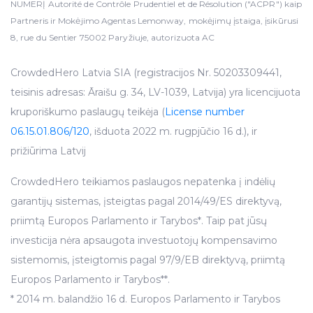
NUMERĮ Autorité de Contrôle Prudentiel et de Résolution ("ACPR") kaip
Partneris ir Mokėjimo Agentas Lemonway, mokėjimų įstaiga, įsikūrusi
8, rue du Sentier 75002 Paryžiuje, autorizuota AC
CrowdedHero Latvia SIA (registracijos Nr. 50203309441,
teisinis adresas: Āraišu g. 34, LV-1039, Latvija) yra licencijuota
kruporiškumo paslaugų teikėja (
License number
06.15.01.806/120
, išduota 2022 m. rugpjūčio 16 d.), ir
prižiūrima Latvij
CrowdedHero teikiamos paslaugos nepatenka į indėlių
garantijų sistemas, įsteigtas pagal 2014/49/ES direktyvą,
priimtą Europos Parlamento ir Tarybos*. Taip pat jūsų
investicija nėra apsaugota investuotojų kompensavimo
sistemomis, įsteigtomis pagal 97/9/EB direktyvą, priimtą
Europos Parlamento ir Tarybos**.
* 2014 m. balandžio 16 d. Europos Parlamento ir Tarybos