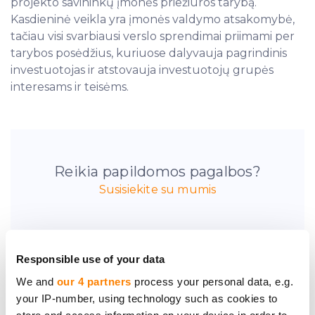
projekto savininkų įmonės priežiūros tarybą.
Kasdieninė veikla yra įmonės valdymo atsakomybė,
tačiau visi svarbiausi verslo sprendimai priimami per
tarybos posėdžius, kuriuose dalyvauja pagrindinis
investuotojas ir atstovauja investuotojų grupės
interesams ir teisėms.
Reikia papildomos pagalbos?
Susisiekite su mumis
Responsible use of your data
We and
our 4 partners
process your personal data, e.g.
your IP-number, using technology such as cookies to
Pirmieji sužinokite
store and access information on your device in order to