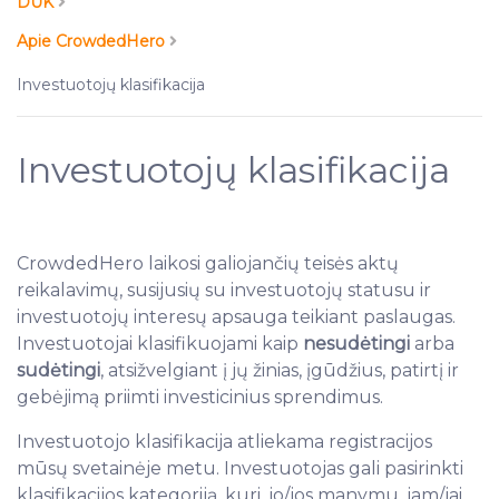
DUK
Apie CrowdedHero
Investuotojų klasifikacija
Investuotojų klasifikacija
CrowdedHero laikosi galiojančių teisės aktų
reikalavimų, susijusių su investuotojų statusu ir
investuotojų interesų apsauga teikiant paslaugas.
Investuotojai klasifikuojami kaip
nesudėtingi
arba
sudėtingi
, atsižvelgiant į jų žinias, įgūdžius, patirtį ir
gebėjimą priimti investicinius sprendimus.
Investuotojo klasifikacija atliekama registracijos
mūsų svetainėje metu. Investuotojas gali pasirinkti
klasifikacijos kategoriją, kuri, jo/jos manymu, jam/jai