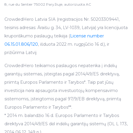
8, rue du Sentier 75002 Paryžiuje, autorizuota AC
CrowdedHero Latvia SIA (registracijos Nr. 50203309441,
teisinis adresas: Āraišu g. 34, LV-1039, Latvija) yra licencijuota
kruporiškumo paslaugų teikėja (
License number
06.15.01.806/120
, išduota 2022 m. rugpjūčio 16 d.), ir
prižiūrima Latvij
CrowdedHero teikiamos paslaugos nepatenka į indėlių
garantijų sistemas, įsteigtas pagal 2014/49/ES direktyvą,
priimtą Europos Parlamento ir Tarybos*. Taip pat jūsų
investicija nėra apsaugota investuotojų kompensavimo
sistemomis, įsteigtomis pagal 97/9/EB direktyvą, priimtą
Europos Parlamento ir Tarybos**.
* 2014 m. balandžio 16 d. Europos Parlamento ir Tarybos
direktyva 2014/49/ES dėl indėlių garantijų sistemų (OL L 173,
2014 06 12, 149 p.).