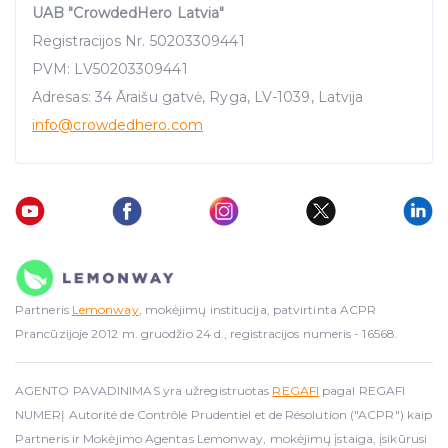
UAB "CrowdedHero Latvia"
traffic data, display customized page content and
Registracijos Nr. 50203309441
advertising. See more in our
Cookies policy
.
PVM: LV50203309441
Adresas: 34 Āraišu gatvė, Ryga, LV-1039, Latvija
info
@crowdedhero.com
Partneris
Lemonway
, mokėjimų institucija, patvirtinta ACPR
Prancūzijoje 2012 m. gruodžio 24 d., registracijos numeris - 16568.
AGENTO PAVADINIMAS yra užregistruotas
REGAFI
pagal REGAFI
NUMERĮ Autorité de Contrôle Prudentiel et de Résolution ("ACPR") kaip
Partneris ir Mokėjimo Agentas Lemonway, mokėjimų įstaiga, įsikūrusi