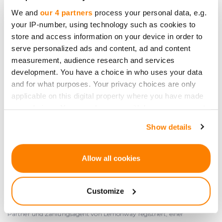
HRB 50203309441
We and
our 4 partners
process your personal data, e.g.
USt-IdNr.: LV50203309441
your IP-number, using technology such as cookies to
Adresse: Āraišu Straße 34, Riga, LV-1039, Lettland
store and access information on your device in order to
info
@crowdedhero.com
serve personalized ads and content, ad and content
measurement, audience research and services
development. You have a choice in who uses your data
and for what purposes. Your privacy choices are only
applicable on this digital property where you have made
your choices. You can change or withdraw your consent
any time from the Cookie Declaration or by clicking on
Show details
the Privacy trigger icon.
Partner von
Lemonway
, einer von der ACPR in Frankreich am 24.
Dezember 2012 unter der Nummer 16568 zugelassenen
If you allow, we would also like to:
Allow all cookies
Zahlungsinstitution.
Collect information about your geographical
location which can be accurate to within several
Customize
AGENT NAME ist im
REGAFI
unter der Nummer REGAFI NUMBER bei
meters
der Autorité de Contrôle Prudentiel et de Résolution ("ACPR") als
Identify your device by actively scanning it for
Partner und Zahlungsagent von Lemonway registriert, einer
specific characteristics (fingerprinting)