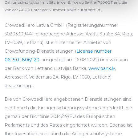
Zahlungsinstitution mit Sitz in der 8, rue du Sentier 75002 Paris, die
Find out more about how your personal data is processed
von der ACPR unter der Nummer 16568 autorisiert ist.
and set your preferences in the
details section
.
CrowdedHero Latvia GmbH (Registrierungsnummer
We use cookies to provide website functionality, analyse
50203309441, eingetragene Adresse: Āraišu Straße 34, Riga,
traffic data, display customized page content and
advertising. See more in our
Cookies policy
.
LV-1039, Lettland) ist ein lizenzierter Anbieter von
Crowdfunding-Dienstleistungen (
License number
06.15.01.806/120
, ausgestellt am 16.08.2022) und wird von
der Bank von Lettland (Latvijas Banka,
www.bank.lv
,
Adresse: K. Valdemara 2A, Riga, LV-1050, Lettland)
beaufsichtigt.
Die von CrowdedHero angebotenen Dienstleistungen sind
nicht durch die Einlagensicherungssysteme abgedeckt, die
gemäß der Richtlinie 2014/49/EU des Europäischen
Parlaments und des Rates eingerichtet wurden. Ebenso ist
Ihre Investition nicht durch die Anlegerschutzsysteme