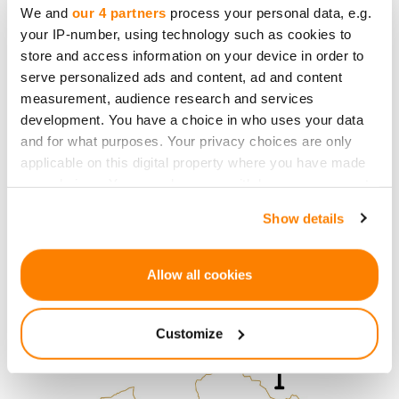
Angebot reduziert saisonale Schwankungen: Vor
We and
our 4 partners
process your personal data, e.g.
your IP-number, using technology such as cookies to
Weihnachten gibt’s Festtagskurse, vor Ostern
store and access information on your device in order to
Osterrezepte. Die Kurse finden unter der Woche
serve personalized ads and content, ad and content
statt, an Wochenenden kann das Haus für Feiern
measurement, audience research and services
gemietet werden. Zusätzliche Einnahmen
development. You have a choice in who uses your data
entstehen durch Seminare, Konferenzen,
and for what purposes. Your privacy choices are only
Fotoshootings u. ä. So werden Risiken minimiert und
applicable on this digital property where you have made
your choices. You can change or withdraw your consent
der regionale Tourismus gefördert.
any time from the Cookie Declaration or by clicking on
Show details
Laut aktuellen Schätzungen betragen die
the Privacy trigger icon.
Gesamtkosten der Restaurierung 1.500.000 €.
If you allow, we would also like to:
Allow all cookies
Attraktivität des Tourismussektors
Collect information about your geographical
location which can be accurate to within several
Customize
meters
Identify your device by actively scanning it for
specific characteristics (fingerprinting)