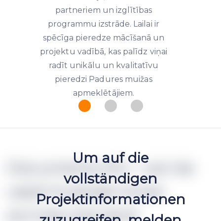
partneriem un izglītības
programmu izstrāde. Lailai ir
spēcīga pieredze mācīšanā un
projektu vadībā, kas palīdz viņai
radīt unikālu un kvalitatīvu
pieredzi Padures muižas
apmeklētājiem.
Um auf die
Documents (h2 - can be
vollständigen
used multiple times
Projektinformationen
accross one text)
zuzugreifen, melden