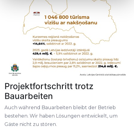
Find out more about how your personal data is processed
and set your preferences in the
details section
.
We use cookies to provide website functionality, analyse
traffic data, display customized page content and
advertising. See more in our
Cookies policy
.
Projektfortschritt trotz
Bauarbeiten
Auch während Bauarbeiten bleibt der Betrieb
bestehen. Wir haben Lösungen entwickelt, um
Gäste nicht zu stören.