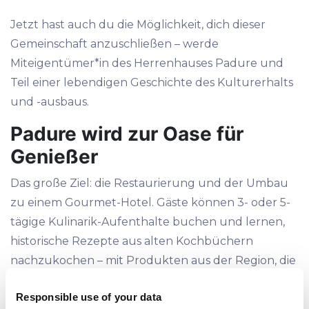
Jetzt hast auch du die Möglichkeit, dich dieser
Gemeinschaft anzuschließen – werde
Miteigentümer*in des Herrenhauses Padure und
Teil einer lebendigen Geschichte des Kulturerhalts
und -ausbaus.
Padure wird zur Oase für
Genießer
Das große Ziel: die Restaurierung und der Umbau
zu einem Gourmet-Hotel. Gäste können 3- oder 5-
tägige Kulinarik-Aufenthalte buchen und lernen,
historische Rezepte aus alten Kochbüchern
nachzukochen – mit Produkten aus der Region, die
die lokale Landwirtschaft stärken. Abends gibt es
Responsible use of your data
gesellige Runden oder Live-Musik im Haus. Das