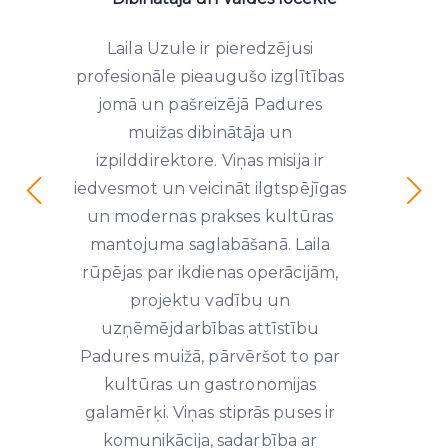
Laila Uzule ir pieredzējusi
profesionāle pieaugušo izglītības
jomā un pašreizējā Padures
muižas dibinātāja un
izpilddirektore. Viņas misija ir
iedvesmot un veicināt ilgtspējīgas
un modernas prakses kultūras
mantojuma saglabāšanā. Laila
rūpējas par ikdienas operācijām,
projektu vadību un
uzņēmējdarbības attīstību
Padures muižā, pārvēršot to par
kultūras un gastronomijas
galamērķi. Viņas stiprās puses ir
komunikācija, sadarbība ar