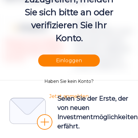
Sie sich bitte an oder
Apraksts par
verifizieren Sie Ihr
Moneyz.csv
dokumenta failu Lorem
Konto.
ipsum dolor sit amet,
Please note, that only registered
and Verified investors could access
consectetur adipiscing
the restricted Project campaign
elit, sed do eiusmod
documents.
Einloggen
tempor incididunt ut
Haben Sie kein Konto?
Jetzt anmelden
Seien Sie der Erste, der
von neuen
Investmentmöglichkeiten
erfährt.