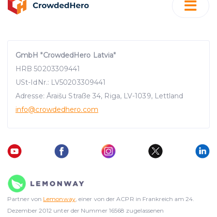
GmbH "CrowdedHero Latvia"
HRB 50203309441
USt-IdNr.: LV50203309441
Adresse: Āraišu Straße 34, Riga, LV-1039, Lettland
info
@crowdedhero.com
Partner von
Lemonway
, einer von der ACPR in Frankreich am 24.
Dezember 2012 unter der Nummer 16568 zugelassenen