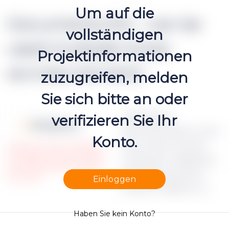
Um auf die
Documents (h2 - can be
vollständigen
used multiple times
Projektinformationen
accross one text)
zuzugreifen, melden
Sie sich bitte an oder
Apraksts par
verifizieren Sie Ihr
Moneyz.csv
dokumenta failu Lorem
Konto.
ipsum dolor sit amet,
Please note, that only registered
and Verified investors could access
consectetur adipiscing
the restricted Project campaign
elit, sed do eiusmod
documents.
Einloggen
tempor incididunt ut
Haben Sie kein Konto?