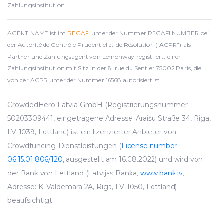
Zahlungsinstitution.
AGENT NAME ist im
REGAFI
unter der Nummer REGAFI NUMBER bei
der Autorité de Contrôle Prudentiel et de Résolution ("ACPR") als
Partner und Zahlungsagent von Lemonway registriert, einer
Zahlungsinstitution mit Sitz in der 8, rue du Sentier 75002 Paris, die
von der ACPR unter der Nummer 16568 autorisiert ist.
CrowdedHero Latvia GmbH (Registrierungsnummer
50203309441, eingetragene Adresse: Āraišu Straße 34, Riga,
LV-1039, Lettland) ist ein lizenzierter Anbieter von
Crowdfunding-Dienstleistungen (
License number
06.15.01.806/120
, ausgestellt am 16.08.2022) und wird von
der Bank von Lettland (Latvijas Banka,
www.bank.lv
,
Adresse: K. Valdemara 2A, Riga, LV-1050, Lettland)
beaufsichtigt.