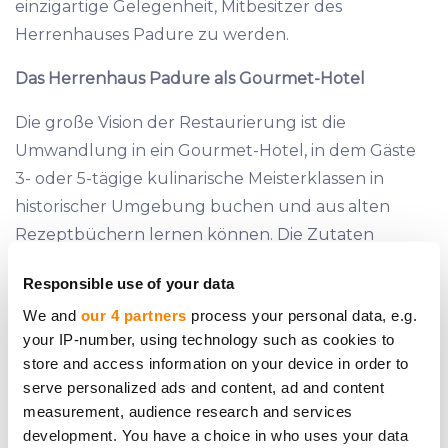
einzigartige Gelegenheit, Mitbesitzer des
Herrenhauses Padure zu werden.
Das Herrenhaus Padure als Gourmet-Hotel
Die große Vision der Restaurierung ist die
Umwandlung in ein Gourmet-Hotel, in dem Gäste
3- oder 5-tägige kulinarische Meisterklassen in
historischer Umgebung buchen und aus alten
Rezeptbüchern lernen können. Die Zutaten
stammen von Bauern aus der Region Kuldiga.
Responsible use of your data
Abends gibt es gesellige Treffen oder Live-Musik.
We and
our 4 partners
process your personal data, e.g.
Dieses Konzept soll Saisonabhängigkeit reduzieren,
your IP-number, using technology such as cookies to
und Meisterklassen zu Feiertagsgerichten werden
store and access information on your device in order to
vor Weihnachten und Ostern angeboten. Am
serve personalized ads and content, ad and content
Wochenende kann das Herrenhaus für Hochzeiten
measurement, audience research and services
und Feiern gemietet werden. Weitere Einnahmen
development. You have a choice in who uses your data