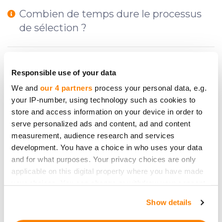
Combien de temps dure le processus
de sélection ?
Comment puis-je m'inscrire sur
Responsible use of your data
CrowdedHero ?
We and
our 4 partners
process your personal data, e.g.
your IP-number, using technology such as cookies to
store and access information on your device in order to
Qui peut investir sur CrowdedHero ?
serve personalized ads and content, ad and content
measurement, audience research and services
development. You have a choice in who uses your data
Quelles informations dois-je fournir lors
and for what purposes. Your privacy choices are only
du processus de due diligence ?
applicable on this digital property where you have made
your choices. You can change or withdraw your consent
any time from the Cookie Declaration or by clicking on
Y a-t-il des secteurs spécifiques sur
Show details
the Privacy trigger icon.
lesquels CrowdedHero se concentre ?