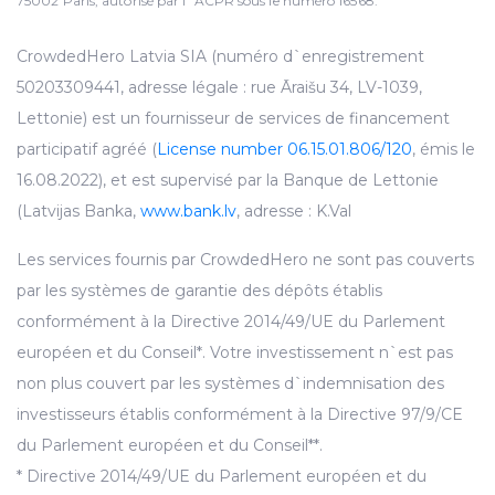
75002 Paris, autorisé par l`ACPR sous le numéro 16568.
CrowdedHero Latvia SIA (numéro d`enregistrement
50203309441, adresse légale : rue Āraišu 34, LV-1039,
Lettonie) est un fournisseur de services de financement
participatif agréé (
License number 06.15.01.806/120
, émis le
16.08.2022), et est supervisé par la Banque de Lettonie
(Latvijas Banka,
www.bank.lv
, adresse : K.Val
Les services fournis par CrowdedHero ne sont pas couverts
par les systèmes de garantie des dépôts établis
conformément à la Directive 2014/49/UE du Parlement
européen et du Conseil*. Votre investissement n`est pas
non plus couvert par les systèmes d`indemnisation des
investisseurs établis conformément à la Directive 97/9/CE
du Parlement européen et du Conseil**.
* Directive 2014/49/UE du Parlement européen et du