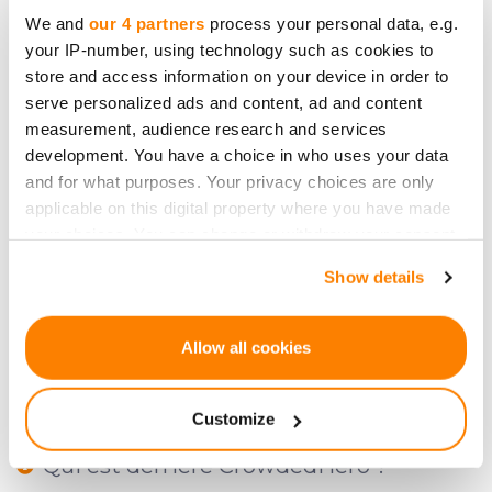
We and
our 4 partners
process your personal data, e.g.
Classification des investisseurs
your IP-number, using technology such as cookies to
store and access information on your device in order to
serve personalized ads and content, ad and content
Y a-t-il des règles pour les
measurement, audience research and services
development. You have a choice in who uses your data
commentaires, questions et
and for what purposes. Your privacy choices are only
informations sur CrowdedHero ?
applicable on this digital property where you have made
your choices. You can change or withdraw your consent
any time from the Cookie Declaration or by clicking on
Pourquoi dois-je confirmer mon
Show details
the Privacy trigger icon.
identité avant d’investir en capital ?
If you allow, we would also like to:
Allow all cookies
Collect information about your geographical
Qu'est-ce que CrowdedHero ?
location which can be accurate to within several
Customize
meters
Identify your device by actively scanning it for
Qui est derrière CrowdedHero ?
specific characteristics (fingerprinting)