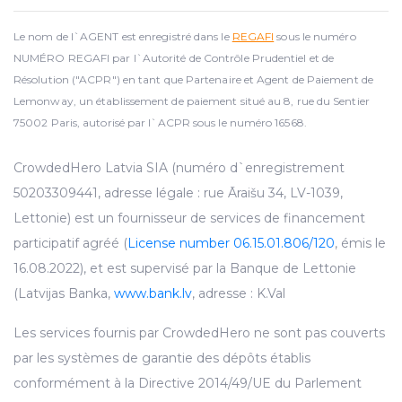
Le nom de l`AGENT est enregistré dans le
REGAFI
sous le numéro
NUMÉRO REGAFI par l`Autorité de Contrôle Prudentiel et de
Résolution ("ACPR") en tant que Partenaire et Agent de Paiement de
Lemonway, un établissement de paiement situé au 8, rue du Sentier
75002 Paris, autorisé par l`ACPR sous le numéro 16568.
CrowdedHero Latvia SIA (numéro d`enregistrement
50203309441, adresse légale : rue Āraišu 34, LV-1039,
Lettonie) est un fournisseur de services de financement
participatif agréé (
License number 06.15.01.806/120
, émis le
16.08.2022), et est supervisé par la Banque de Lettonie
(Latvijas Banka,
www.bank.lv
, adresse : K.Val
Les services fournis par CrowdedHero ne sont pas couverts
par les systèmes de garantie des dépôts établis
conformément à la Directive 2014/49/UE du Parlement