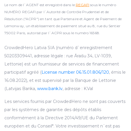
Le nom de l`AGENT est enregistré dans le
REGAFI
sous le numéro
NUMÉRO REGAFI par l`Autorité de Contrôle Prudentiel et de
Résolution ("ACPR") en tant que Partenaire et Agent de Paiement de
Lemonway, un établissement de paiement situé au 8, rue du Sentier
75002 Paris, autorisé par l`ACPR sous le numéro 16568.
CrowdedHero Latvia SIA (numéro d`enregistrement
50203309441, adresse légale : rue Āraišu 34, LV-1039,
Lettonie) est un fournisseur de services de financement
participatif agréé (
License number 06.15.01.806/120
, émis le
16.08.2022), et est supervisé par la Banque de Lettonie
(Latvijas Banka,
www.bank.lv
, adresse : K.Val
Les services fournis par CrowdedHero ne sont pas couverts
par les systèmes de garantie des dépôts établis
conformément à la Directive 2014/49/UE du Parlement
européen et du Conseil*. Votre investissement n`est pas