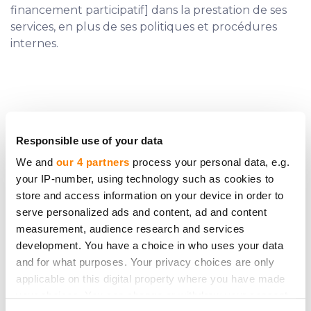
financement participatif] dans la prestation de ses
services, en plus de ses politiques et procédures
internes.
Responsible use of your data
Besoin d`aide supplémentaire ?
We and
our 4 partners
process your personal data, e.g.
Contactez-nous.
your IP-number, using technology such as cookies to
store and access information on your device in order to
serve personalized ads and content, ad and content
measurement, audience research and services
development. You have a choice in who uses your data
and for what purposes. Your privacy choices are only
Soyez le premier à être
applicable on this digital property where you have made
informé des nouvelles
your choices. You can change or withdraw your consent