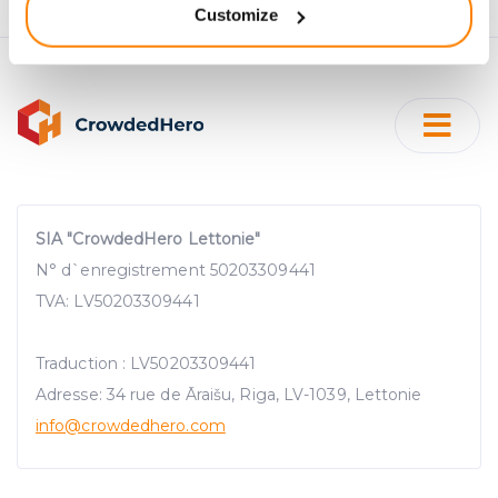
Customize
meters
Identify your device by actively scanning it for
specific characteristics (fingerprinting)
Find out more about how your personal data is processed
and set your preferences in the
details section
.
We use cookies to provide website functionality, analyse
traffic data, display customized page content and
advertising. See more in our
Cookies policy
.
SIA "CrowdedHero Lettonie"
N° d`enregistrement 50203309441
TVA: LV50203309441
Traduction : LV50203309441
Adresse: 34 rue de Āraišu, Riga, LV-1039, Lettonie
info@crowdedhero.com