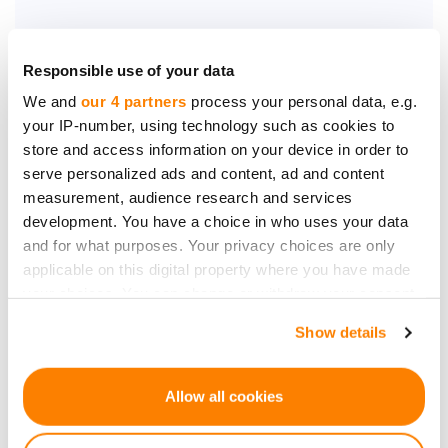
Responsible use of your data
We and
our 4 partners
process your personal data, e.g.
Soyez le premier à être
your IP-number, using technology such as cookies to
store and access information on your device in order to
informé des nouvelles
serve personalized ads and content, ad and content
opportunités
measurement, audience research and services
d`investissement.
development. You have a choice in who uses your data
and for what purposes. Your privacy choices are only
applicable on this digital property where you have made
your choices. You can change or withdraw your consent
any time from the Cookie Declaration or by clicking on
Show details
the Privacy trigger icon.
S`abonner
Les données personnelles seront traitées
If you allow, we would also like to:
Allow all cookies
conformément aux
Privacy Policy
de CrowdedHero.
Collect information about your geographical
location which can be accurate to within several
Vous pouvez vous désabonner à tout moment.