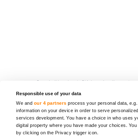
CrowdedHero Latvia SIA (numéro d`enregistremen
financement participatif agréé (
License number
Responsible use of your data
adresse : K.Val
We and
our 4 partners
process your personal data, e.g.
information on your device in order to serve personali
Les services fournis par CrowdedHero ne sont 
services development. You have a choice in who uses you
Parlement européen et du Conseil*. Votre inves
digital property where you have made your choices. You
conformément à la Directive 97/9/CE du Parlem
by clicking on the Privacy trigger icon.