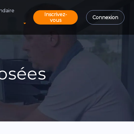
ndaire
Inscrivez-
Connexion
vous
osées