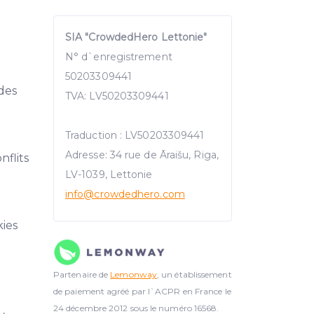
SIA "CrowdedHero Lettonie"
N° d`enregistrement
50203309441
 des
TVA: LV50203309441
Traduction : LV50203309441
Adresse: 34 rue de Āraišu, Riga,
nflits
LV-1039, Lettonie
info@crowdedhero.com
kies
Partenaire de
Lemonway
, un établissement
de paiement agréé par l`ACPR en France le
24 décembre 2012 sous le numéro 16568.