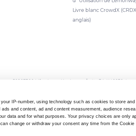
d`Utilisation de Lemonwa
Livre blanc CrowdX (CRDX
anglais)
t 50203309441, adresse légale : rue Āraišu 34, LV-1039, Letton
 06.15.01.806/120
, émis le 16.08.2022), et est supervisé par la 
 your IP-number, using technology such as cookies to store an
zed ads and content, ad and content measurement, audience rese
pas couverts par les systèmes de garantie des dépôts établis c
r data and for what purposes. Your privacy choices are only ap
tissement n`est pas non plus couvert par les systèmes d`indemni
 can change or withdraw your consent any time from the Cookie 
ent européen et du Conseil**.