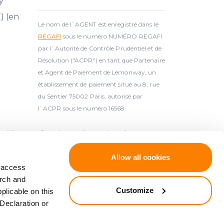
y
) (en
Le nom de l`AGENT est enregistré dans le
REGAFI
sous le numéro NUMÉRO REGAFI
par l`Autorité de Contrôle Prudentiel et de
Résolution ("ACPR") en tant que Partenaire
et Agent de Paiement de Lemonway, un
établissement de paiement situé au 8, rue
du Sentier 75002 Paris, autorisé par
l`ACPR sous le numéro 16568.
ie) est un fournisseur de services de
Banque de Lettonie (Latvijas Banka,
www.bank.lv
,
Allow all cookies
d access
arch and
onformément à la Directive 2014/49/UE du
Customize
plicable on this
sation des investisseurs établis
Declaration or