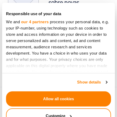
sobre novas
oportunidades de
Responsible use of your data
investimento.
We and
our 4 partners
process your personal data, e.g.
your IP-number, using technology such as cookies to
store and access information on your device in order to
serve personalized ads and content, ad and content
measurement, audience research and services
Subscrever
development. You have a choice in who uses your data
and for what purposes. Your privacy choices are only
Os dados pessoais serão processados de acordo com a
applicable on this digital property where you have made
Privacy Policy
da CrowdedHero. Pode cancelar a
your choices. You can change or withdraw your consent
subscrição a qualquer momento.
any time from the Cookie Declaration or by clicking on
Show details
the Privacy trigger icon.
If you allow, we would also like to:
Allow all cookies
Collect information about your geographical
location which can be accurate to within several
Customize
meters