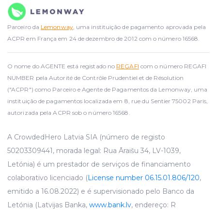
Parceiro da
Lemonway
, uma instituição de pagamento aprovada pela
ACPR em França em 24 de dezembro de 2012 com o número 16568.
O nome do AGENTE está registado no
REGAFI
com o número REGAFI
NUMBER pela Autorité de Contrôle Prudentiel et de Résolution
("ACPR") como Parceiro e Agente de Pagamentos da Lemonway, uma
instituição de pagamentos localizada em 8, rue du Sentier 75002 Paris,
autorizada pela ACPR sob o número 16568.
A CrowdedHero Latvia SIA (número de registo
50203309441, morada legal: Rua Āraišu 34, LV-1039,
Letónia) é um prestador de serviços de financiamento
colaborativo licenciado (
License number 06.15.01.806/120
,
emitido a 16.08.2022) e é supervisionado pelo Banco da
Letónia (Latvijas Banka,
www.bank.lv
, endereço: R