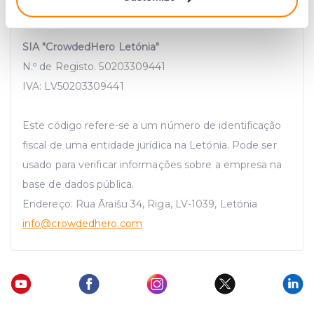
Identify your device by actively scanning it for
specific characteristics (fingerprinting)
SIA "CrowdedHero Letónia"
Find out more about how your personal data is processed
N.º de Registo. 50203309441
and set your preferences in the
details section
.
IVA: LV50203309441
We use cookies to provide website functionality, analyse
traffic data, display customized page content and
Este código refere-se a um número de identificação
advertising. See more in our
Cookies policy
.
fiscal de uma entidade jurídica na Letónia. Pode ser
usado para verificar informações sobre a empresa na
base de dados pública.
Endereço: Rua Āraišu 34, Riga, LV-1039, Letónia
info
@crowdedhero.com