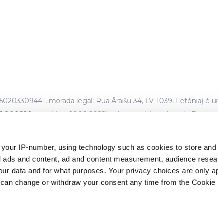
0203309441, morada legal: Rua Āraišu 34, LV-1039, Letónia) é 
1.806/120
, emitido a 16.08.2022) e é supervisionado pelo Banco 
 your IP-number, using technology such as cookies to store an
stão abrangidos pelos esquemas de garantia de depósito estab
zed ads and content, ad and content measurement, audience rese
lho*. O seu investimento também não está coberto pelos esq
r data and for what purposes. Your privacy choices are only ap
 97/9/CE do Parlamento Europeu e do Conselho**.
 can change or withdraw your consent any time from the Cookie 
 Conselho, de 16 de abril de 2014, relativa aos sistemas de garan
 Conselho de 3 de março de 1997 relativa aos regimes de indemni