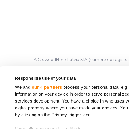
A CrowdedHero Latvia SIA (número de registo 5
colaborativo licenciado (
License number 06.15.0
endereço: R
Responsible use of your data
We and
our 4 partners
process your personal data, e.g.
Os serviços prestados pela CrowdedHero não e
information on your device in order to serve personali
2014/49/UE do Parlamento Europeu e do Conse
services development. You have a choice in who uses you
estabelecidos em conformidade com a Diretiva
digital property where you have made your choices. You
* Diretiva 2014/49/UE do Parlamento Europeu e do
by clicking on the Privacy trigger icon.
** Diretiva 97/9/CE do Parlamento Europeu e do
If you allow, we would also like to:
22).