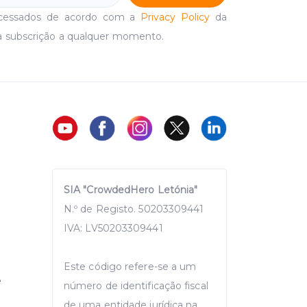
ocessados de acordo com a
Privacy Policy
da
a subscrição a qualquer momento.
SIA "CrowdedHero Letónia"
N.º de Registo. 50203309441
IVA: LV50203309441
Este código refere-se a um
e
número de identificação fiscal
de uma entidade jurídica na