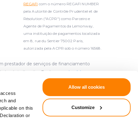
REGAFI
com o número REGAFI NUMBER
pela Autorité de Contrôle Prudentiel et de
Résolution ("ACPR") como Parceiro e
Agente de Pagamentos da Lemonway,
uma instituição de pagamentos localizada
em 8, rue du Sentier 75002 Paris,
autorizada pela ACPR sob o número 16568.
um prestador de serviços de financiamento
da Letónia (Latvijas Banka,
www.bank.lv
,
Allow all cookies
d access
elecidos em conformidade com a Diretiva
arch and
uemas de compensação de investidores
Customize
plicable on this
Declaration or
tia de depósitos (JO L 173, 12.6.2014, p. 149).
zação dos investidores (JO L 84, 26.3.1997, p.