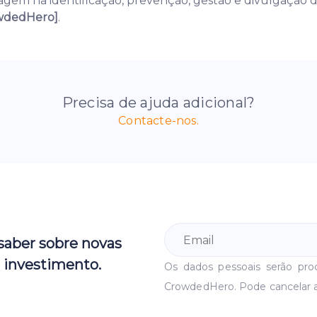
gem na identificação, prevenção, gestão e divulgação de 
rowdedHero]
.
Precisa de ajuda adicional?
Contacte-nos.
 saber sobre novas
 investimento.
Os dados pessoais serão pr
CrowdedHero. Pode cancelar 