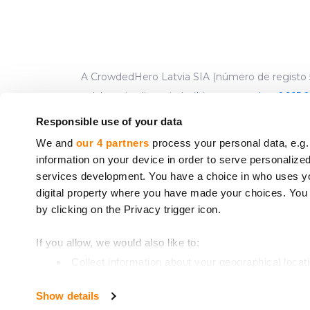
A CrowdedHero Latvia SIA (número de registo 5
colaborativo licenciado (
License number 06.15.0
endereço: R
Responsible use of your data
We and
our 4 partners
process your personal data, e.g.
Os serviços prestados pela CrowdedHero não e
information on your device in order to serve personali
2014/49/UE do Parlamento Europeu e do Conse
services development. You have a choice in who uses you
estabelecidos em conformidade com a Diretiva
digital property where you have made your choices. You
* Diretiva 2014/49/UE do Parlamento Europeu e do
by clicking on the Privacy trigger icon.
** Diretiva 97/9/CE do Parlamento Europeu e do
If you allow, we would also like to:
22).
Collect information about your geographical locat
Identify your device by actively scanning it for spe
Show details
Find out more about how your personal data is processe