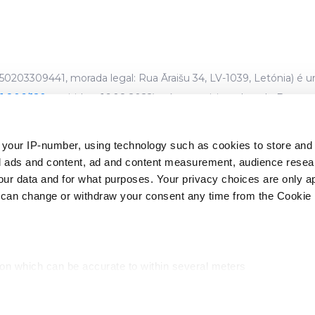
0203309441, morada legal: Rua Āraišu 34, LV-1039, Letónia) é 
1.806/120
, emitido a 16.08.2022) e é supervisionado pelo Banco 
 your IP-number, using technology such as cookies to store an
stão abrangidos pelos esquemas de garantia de depósito estab
zed ads and content, ad and content measurement, audience rese
lho*. O seu investimento também não está coberto pelos esq
r data and for what purposes. Your privacy choices are only ap
 97/9/CE do Parlamento Europeu e do Conselho**.
 can change or withdraw your consent any time from the Cookie 
 Conselho, de 16 de abril de 2014, relativa aos sistemas de garan
 Conselho de 3 de março de 1997 relativa aos regimes de indemni
ion which can be accurate to within several meters
cific characteristics (fingerprinting)
d and set your preferences in the
details section
.
© CrowdedHero SIA 2026 | v.2.0.0