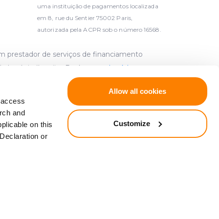
uma instituição de pagamentos localizada
em 8, rue du Sentier 75002 Paris,
autorizada pela ACPR sob o número 16568.
um prestador de serviços de financiamento
da Letónia (Latvijas Banka,
www.bank.lv
,
Allow all cookies
d access
elecidos em conformidade com a Diretiva
arch and
uemas de compensação de investidores
Customize
plicable on this
Declaration or
tia de depósitos (JO L 173, 12.6.2014, p. 149).
zação dos investidores (JO L 84, 26.3.1997, p.