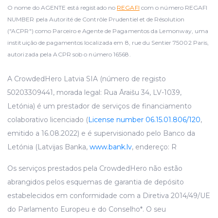
O nome do AGENTE está registado no
REGAFI
com o número REGAFI
NUMBER pela Autorité de Contrôle Prudentiel et de Résolution
("ACPR") como Parceiro e Agente de Pagamentos da Lemonway, uma
instituição de pagamentos localizada em 8, rue du Sentier 75002 Paris,
autorizada pela ACPR sob o número 16568.
A CrowdedHero Latvia SIA (número de registo
50203309441, morada legal: Rua Āraišu 34, LV-1039,
Letónia) é um prestador de serviços de financiamento
colaborativo licenciado (
License number 06.15.01.806/120
,
emitido a 16.08.2022) e é supervisionado pelo Banco da
Letónia (Latvijas Banka,
www.bank.lv
, endereço: R
Os serviços prestados pela CrowdedHero não estão
abrangidos pelos esquemas de garantia de depósito
estabelecidos em conformidade com a Diretiva 2014/49/UE
do Parlamento Europeu e do Conselho*. O seu