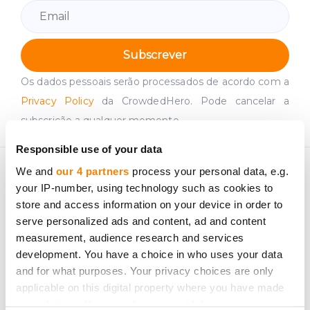
Subscrever
Os dados pessoais serão processados de acordo com a
Privacy Policy
da CrowdedHero. Pode cancelar a
subscrição a qualquer momento.
Responsible use of your data
We and
our 4 partners
process your personal data, e.g.
your IP-number, using technology such as cookies to
store and access information on your device in order to
serve personalized ads and content, ad and content
measurement, audience research and services
development. You have a choice in who uses your data
and for what purposes. Your privacy choices are only
SIA "CrowdedHero Letónia"
applicable on this digital property where you have made
N.º de Registo. 50203309441
your choices. You can change or withdraw your consent