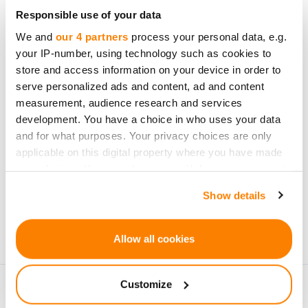
Responsible use of your data
Soyez le premier à être
We and
our 4 partners
process your personal data, e.g.
informé des nouvelles
your IP-number, using technology such as cookies to
opportunités
store and access information on your device in order to
d`investissement.
serve personalized ads and content, ad and content
measurement, audience research and services
development. You have a choice in who uses your data
and for what purposes. Your privacy choices are only
applicable on this digital property where you have made
your choices. You can change or withdraw your consent
S`abonner
any time from the Cookie Declaration or by clicking on
Show details
Les données personnelles seront traitées
the Privacy trigger icon.
conformément aux
Privacy Policy
de CrowdedHero.
If you allow, we would also like to:
Vous pouvez vous désabonner à tout moment.
Allow all cookies
Collect information about your geographical
location which can be accurate to within several
Customize
meters
Identify your device by actively scanning it for