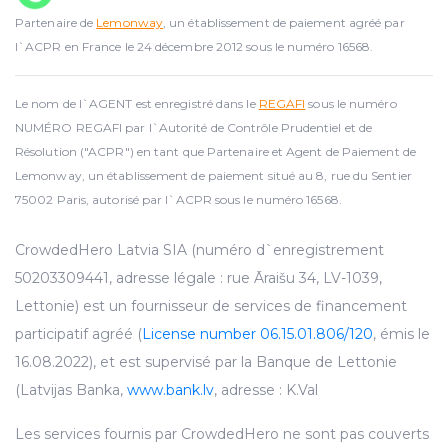
Partenaire de
Lemonway
, un établissement de paiement agréé par
l`ACPR en France le 24 décembre 2012 sous le numéro 16568.
Le nom de l`AGENT est enregistré dans le
REGAFI
sous le numéro
NUMÉRO REGAFI par l`Autorité de Contrôle Prudentiel et de
Résolution ("ACPR") en tant que Partenaire et Agent de Paiement de
Lemonway, un établissement de paiement situé au 8, rue du Sentier
75002 Paris, autorisé par l`ACPR sous le numéro 16568.
CrowdedHero Latvia SIA (numéro d`enregistrement
50203309441, adresse légale : rue Āraišu 34, LV-1039,
Lettonie) est un fournisseur de services de financement
participatif agréé (
License number 06.15.01.806/120
, émis le
16.08.2022), et est supervisé par la Banque de Lettonie
(Latvijas Banka,
www.bank.lv
, adresse : K.Val
Les services fournis par CrowdedHero ne sont pas couverts